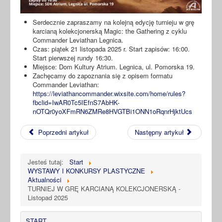
Serdecznie zapraszamy na kolejną edycję turnieju w grę
karcianą kolekcjonerską Magic: the Gathering z cyklu
Commander Leviathan Legnica.
Czas: piątek 21 listopada 2025 r. Start zapisów: 16:00.
Start pierwszej rundy 16:30.
Miejsce: Dom Kultury Atrium. Legnica, ul. Pomorska 19.
Zachęcamy do zapoznania się z opisem formatu
Commander Leviathan:
https://leviathancommander.wixsite.com/home/rules?
fbclid=IwAR0Tc5IEfnS7AbHK-
nOTQr0yoXFmRN6ZMRe8HVGTBi1ONN1oRqnrHjktUcs
Poprzedni artykuł
Następny artykuł
Jesteś tutaj:
Start
WYSTAWY I KONKURSY PLASTYCZNE
Aktualności
TURNIEJ W GRĘ KARCIANĄ KOLEKCJONERSKĄ -
Listopad 2025
START