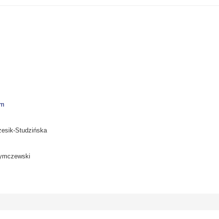
um
zesik-Studzińska
zymczewski