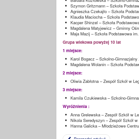
Barbara Kozłowska – Szkolno-Gimnaz
Szymon Gritzmann – Szkoła Podstaw
Agnieszka Czekajło – Szkoła Podsta
Klaudia Maciocha – Szkoła Podstawo
Kacper Shinzel – Szkoła Podstawowa
Magdalena Matyjewicz – Gminny Ośro
Maja Mazij – Szkoła Podstawowa im.
Grupa wiekowa powyżej 10 lat
1 miejsce:
Karol Bogacz – Szkolno-Gimnazjalny
Magdalena Wolanin – Szkoła Podsta
2 miejsce:
Oliwia Zabłotna – Zespół Szkół w Le
3 miejsce:
Kamila Czukiewska – Szkolno-Gimnaz
Wyróżnienia :
Anna Grelewska – Zespół Szkół w Le
Nikola Seredyszyn – Zespół Szkół w
Hanna Galicka – Młodzieżowe Centru
Poprzedni artykuł