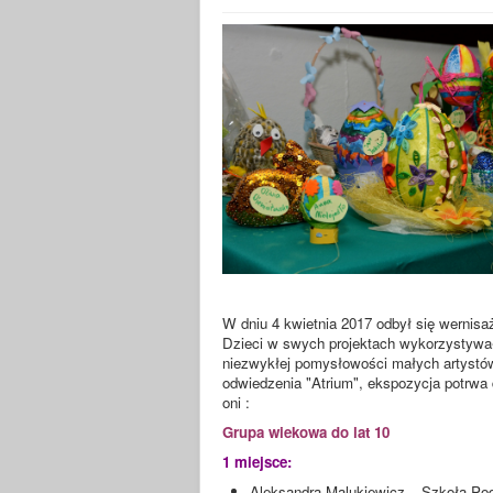
W dniu 4 kwietnia 2017 odbył się wernisa
Dzieci w swych projektach wykorzystywały
niezwykłej pomysłowości małych artystów
odwiedzenia "Atrium", ekspozycja potrwa 
oni :
Grupa wiekowa do lat 10
1 miejsce:
Aleksandra Malukiewicz – Szkoła P