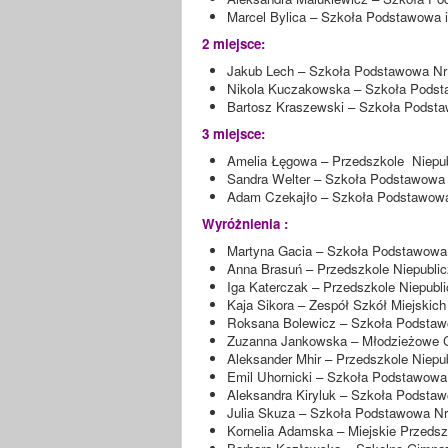
Marcel Bylica – Szkoła Podstawowa i
2 miejsce:
Jakub Lech – Szkoła Podstawowa Nr
Nikola Kuczakowska – Szkoła Pods
Bartosz Kraszewski – Szkoła Podsta
3 miejsce:
Amelia Łęgowa – Przedszkole Niepub
Sandra Welter – Szkoła Podstawowa 
Adam Czekajło – Szkoła Podstawowa
Wyróżnienia :
Martyna Gacia – Szkoła Podstawowa
Anna Brasuń – Przedszkole Niepublic
Iga Katerczak – Przedszkole Niepubl
Kaja Sikora – Zespół Szkół Miejskic
Roksana Bolewicz – Szkoła Podstaw
Zuzanna Jankowska – Młodzieżowe C
Aleksander Mhir – Przedszkole Niepu
Emil Uhornicki – Szkoła Podstawowa 
Aleksandra Kiryluk – Szkoła Podsta
Julia Skuza – Szkoła Podstawowa Nr
Kornelia Adamska – Miejskie Przedsz