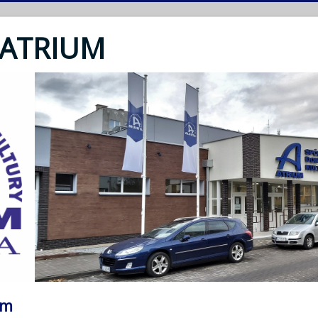
 ATRIUM
um