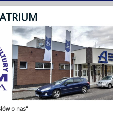
 ATRIUM
słów o nas"