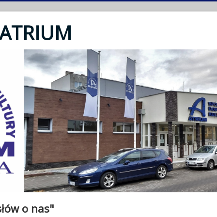
 ATRIUM
słów o nas"