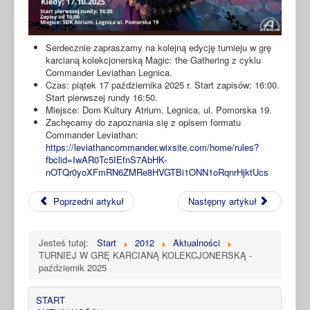
Serdecznie zapraszamy na kolejną edycję turnieju w grę
karcianą kolekcjonerską Magic: the Gathering z cyklu
Commander Leviathan Legnica.
Czas: piątek 17 października 2025 r. Start zapisów: 16:00.
Start pierwszej rundy 16:50.
Miejsce: Dom Kultury Atrium. Legnica, ul. Pomorska 19.
Zachęcamy do zapoznania się z opisem formatu
Commander Leviathan:
https://leviathancommander.wixsite.com/home/rules?
fbclid=IwAR0Tc5IEfnS7AbHK-
nOTQr0yoXFmRN6ZMRe8HVGTBi1ONN1oRqnrHjktUcs
Poprzedni artykuł
Następny artykuł
Jesteś tutaj:
Start
2012
Aktualności
TURNIEJ W GRĘ KARCIANĄ KOLEKCJONERSKĄ -
październik 2025
START