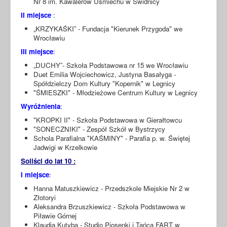
Nr 8 im. Kawalerów Uśmiechu w Świdnicy
II miejsce
:
„KRZYKAŚKI” - Fundacja "Kierunek Przygoda" we
Wrocławiu
III miejsce
:
„DUCHY”- Szkoła Podstawowa nr 15 we Wrocławiu
Duet Emilia Wojciechowicz, Justyna Basałyga -
Spółdzielczy Dom Kultury "Kopernik" w Legnicy
"ŚMIESZKI" - Młodzieżowe Centrum Kultury w Legnicy
Wyróżnienia
:
"KROPKI II" - Szkoła Podstawowa w Gierałtowcu
"SONECZNIKI" - Zespół Szkół w Bystrzycy
Schola Parafialna "KAŚMINY" - Parafia p. w. Świętej
Jadwigi w Krzelkowie
Soliści do lat 10 :
I miejsce
:
Hanna Matuszkiewicz - Przedszkole Miejskie Nr 2 w
Złotoryi
Aleksandra Brzuszkiewicz - Szkoła Podstawowa w
Piławie Górnej
Klaudia Kutyba - Studio Piosenki i Tańca FART w