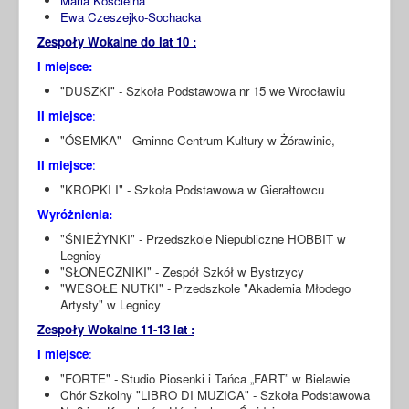
Maria Kościelna
Ewa Czeszejko-Sochacka
Zespoły Wokalne do lat 10 :
I miejsce:
"DUSZKI" - Szkoła Podstawowa nr 15 we Wrocławiu
II miejsce
:
"ÓSEMKA" - Gminne Centrum Kultury w Żórawinie,
II miejsce
:
"KROPKI I" - Szkoła Podstawowa w Gierałtowcu
Wyróżnienia:
"ŚNIEŻYNKI" - Przedszkole Niepubliczne HOBBIT w
Legnicy
"SŁONECZNIKI" - Zespół Szkół w Bystrzycy
"WESOŁE NUTKI" - Przedszkole "Akademia Młodego
Artysty" w Legnicy
Zespoły Wokalne 11-13 lat :
I miejsce
:
"FORTE" - Studio Piosenki i Tańca „FART” w Bielawie
Chór Szkolny "LIBRO DI MUZICA" - Szkoła Podstawowa