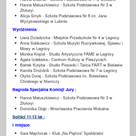
Hanna Matuszkiewicz - Szkoła Podstawowa Nr 3 w
Złotoryi
Alicja Smyk - Szkoła Podstawowa Nr 8 im. Jana
Wyżykowskiego w Lubinie
Wyróżnienia:
Liwia Dziedzicka - Miejskie Przedszkole Nr 4 w Legnicy
Anna Sobkowicz - Szkoła Muzyki Rozrywkowej, Śpiewu i
Mowy w Legnicy
Monika Krężel - Studio Artystyczne FAME w Legnicy
Agata Izdebska - Centrum Kultury w Pieszycach
Bartek Kutyba - Studio Piosenki i Tańca FART w Bielawie
Kamila Droździk - Szkoła Podstawowa Nr 7 w Legnicy
Otylia Duraj - Szkoła Podstawowa im. Bolesława
Chrobrego w Niemczy
Nagroda Specjalna Komisji Jury :
Hanna Matuszkiewicz - Szkoła Podstawowa Nr 3 w
Złotoryi
Dominika Głąb - Wrocławska Pracownia Wokalna
Soliści 11-13 lat :
I miejsce
:
Sara Majchrzak – Klub „Na Piętrze” Spółdzielni