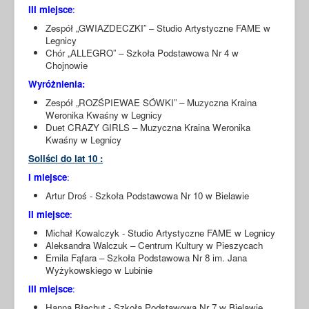
III miejsce
:
Zespół „GWIAZDECZKI” – Studio Artystyczne FAME w
Legnicy
Chór „ALLEGRO” – Szkoła Podstawowa Nr 4 w
Chojnowie
Wyróżnienia:
Zespół „ROZŚPIEWAE SÓWKI” – Muzyczna Kraina
Weronika Kwaśny w Legnicy
Duet CRAZY GIRLS – Muzyczna Kraina Weronika
Kwaśny w Legnicy
Soliści do lat 10 :
I miejsce
:
Artur Droś - Szkoła Podstawowa Nr 10 w Bielawie
II miejsce
:
Michał Kowalczyk - Studio Artystyczne FAME w Legnicy
Aleksandra Walczuk – Centrum Kultury w Pieszycach
Emila Fąfara – Szkoła Podstawowa Nr 8 im. Jana
Wyżykowskiego w Lubinie
III miejsce
:
Hanna Błachut - Szkoła Podstawowa Nr 7 w Bielawie