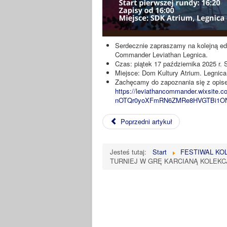
Serdecznie zapraszamy na kolejną edy
Commander Leviathan Legnica.
Czas: piątek 17 października 2025 r. S
Miejsce: Dom Kultury Atrium. Legnica
Zachęcamy do zapoznania się z opis
https://leviathancommander.wixsite
nOTQr0yoXFmRN6ZMRe8HVGTBi1ON
Poprzedni artykuł
Jesteś tutaj:
Start
FESTIWAL KO
TURNIEJ W GRĘ KARCIANĄ KOLEKCJO