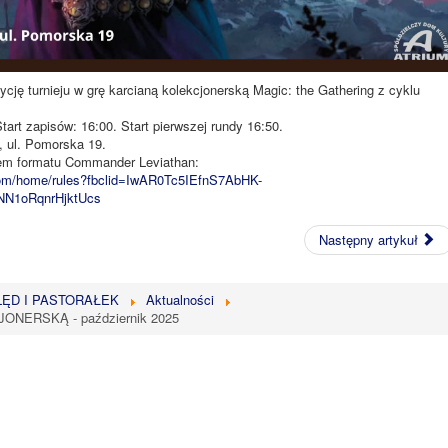
cję turnieju w grę karcianą kolekcjonerską Magic: the Gathering z cyklu
tart zapisów: 16:00. Start pierwszej rundy 16:50.
, ul. Pomorska 19.
em formatu Commander Leviathan:
.com/home/rules?fbclid=IwAR0Tc5IEfnS7AbHK-
N1oRqnrHjktUcs
Następny artykuł
LĘD I PASTORAŁEK
Aktualności
NERSKĄ - październik 2025