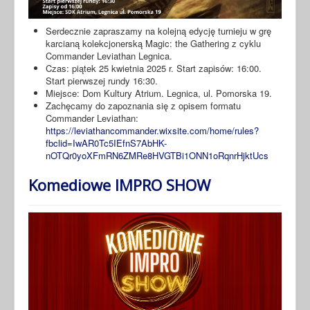
Serdecznie zapraszamy na kolejną edycję turnieju w grę
karcianą kolekcjonerską Magic: the Gathering z cyklu
Commander Leviathan Legnica.
Czas: piątek 25 kwietnia 2025 r. Start zapisów: 16:00.
Start pierwszej rundy 16:30.
Miejsce: Dom Kultury Atrium. Legnica, ul. Pomorska 19.
Zachęcamy do zapoznania się z opisem formatu
Commander Leviathan:
https://leviathancommander.wixsite.com/home/rules?
fbclid=IwAR0Tc5IEfnS7AbHK-
nOTQr0yoXFmRN6ZMRe8HVGTBi1ONN1oRqnrHjktUcs
Komediowe IMPRO SHOW