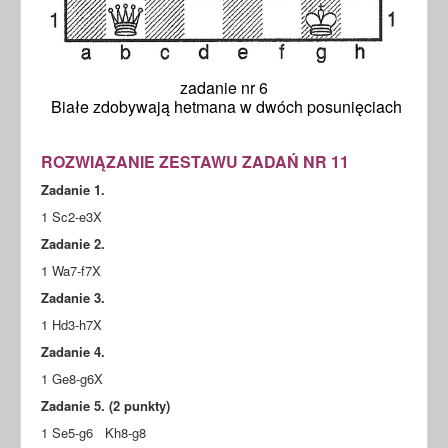
zadanie nr 6
Białe zdobywają hetmana w dwóch posunięciach
ROZWIĄZANIE ZESTAWU ZADAŃ NR 11
Zadanie 1.
1 Sc2-e3X
Zadanie 2.
1 Wa7-f7X
Zadanie 3.
1 Hd3-h7X
Zadanie 4.
1 Ge8-g6X
Zadanie 5. (2 punkty)
1 Se5-g6 Kh8-g8