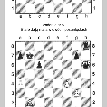
zadanie nr 5
Białe dają mata w dwóch posunięciach