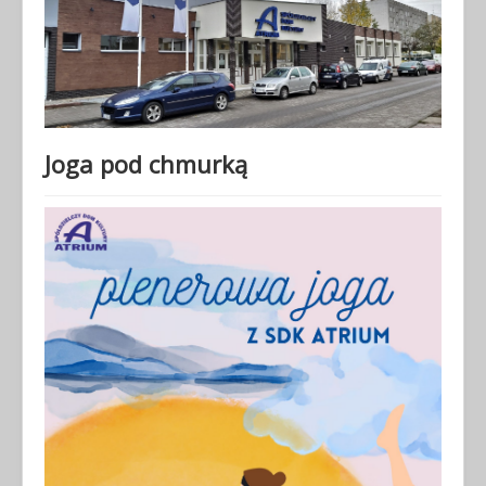
Joga pod chmurką