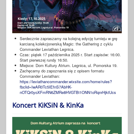
Serdecznie zapraszamy na kolejną edycję turnieju w grę
karcianą kolekcjonerską Magic: the Gathering z cyklu
Commander Leviathan Legnica.
Czas: piątek 17 października 2025 r. Start zapisów: 16:00.
Start pierwszej rundy 16:50.
Miejsce: Dom Kultury Atrium. Legnica, ul. Pomorska 19.
Zachęcamy do zapoznania się z opisem formatu
Commander Leviathan:
https://leviathancommander.wixsite.com/home/rules?
fbclid=IwAR0Tc5IEfnS7AbHK-
nOTQr0yoXFmRN6ZMRe8HVGTBi1ONN1oRqnrHjktUcs
Koncert KiKSiN & KinKa